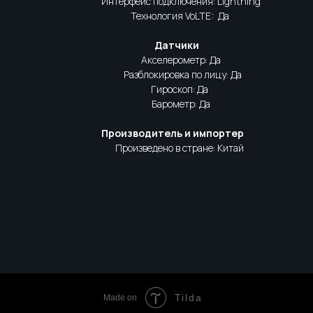
Интерфейс подключения: Lightning
Технология VoLTE: Да
Датчики
Акселерометр: Да
Разблокировка по лицу: Да
Гироскоп: Да
Барометр: Да
Производитель и импортер
Произведено в стране: Китай
Tilda
Made on