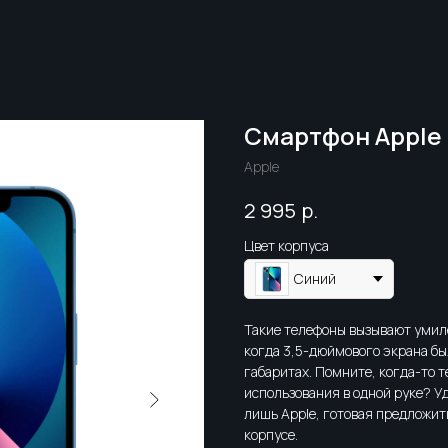
Смартфон Apple 
Apple
р.
2 995
Цвет корпуса
Синий
Такие телефоны вызывают умил
когда 3,5-дюймового экрана было
габаритах. Помните, когда-то 
использования в одной руке? Уд
лишь Apple, готовая предложи
корпусе.