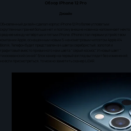
Обзор iPhone 12 Pro
Дизайн
Обновленный дизайн сделал корпус iPhone 12 Pro более угловатым:
скругленных граней больше нет и поэтому внешне новинка напоминает нечто
среднее между четвёртым и пятым iPhone. iPhone стал первым устройством
компании Apple, оснащенным новым 5-нанометровым чипсетом Apple A14
Bionik. Телефон будет представлен в 4 цветах серебристый, золотой и
графитовый вместо привычного нам цвета " серый космос". И новый цвет "
тихоокеанский синий". Блок камер на первый взгляд выглядит без изменений,
но если присмотреться, то можно заметить сканер LiDAR.