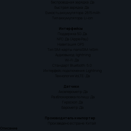
Беспроводная зарядка: Да
Быстрая зарядка: Да
Емкость аккумулятора: 2815 mAh
Тип аккумулятора: Li-ion
Интерфейсы
Поддержка 5G: Да
NFC: Да (Apple Pay)
Навигация: GPS
Тип SIM-карты: nanoSIM / eSim
Аудиовыход: lightning
Wi-Fi: Да
Стандарт Bluetooth: 5.0
Интерфейс подключения: Lightning
Технология VoLTE: Да
Датчики
Акселерометр: Да
Разблокировка по лицу: Да
Гироскоп: Да
Барометр: Да
Производитель и импортер
Произведено в стране: Китай
Описание