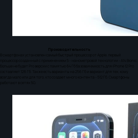
Производительность
В смартфонах установлен самый быстрый процессор от Apple, первый
процессор созданный с применением 5 - нанометровой технологии - A14 Bionic.
Больше не будет Pro версии с памятью 64 Гб базовая емкость для iPhone 12 Pro
составляет 128 Гб. Также есть варианты на 256 Гб и вариант для тех, кому
всегда мало или для того, кто создает много контента - 512 Гб. Смартфоны
работают в сетях 5G.