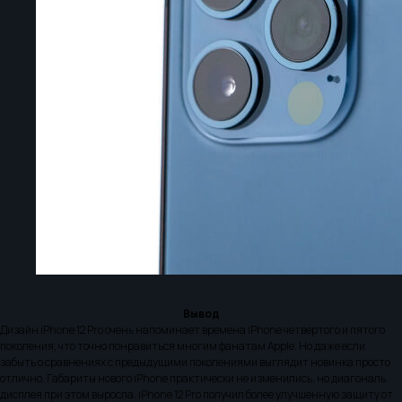
Вывод
Дизайн iPhone 12 Pro очень напоминает времена iPhone четвертого и пятого
поколения, что точно понравиться многим фанатам Apple. Но даже если
забыть о сравнениях с предыдущими поколениями выглядит новинка просто
отлично. Габариты нового iPhone практически не изменились, но диагональ
дисплея при этом выросла. iPhone 12 Pro получил более улучшенную защиту от