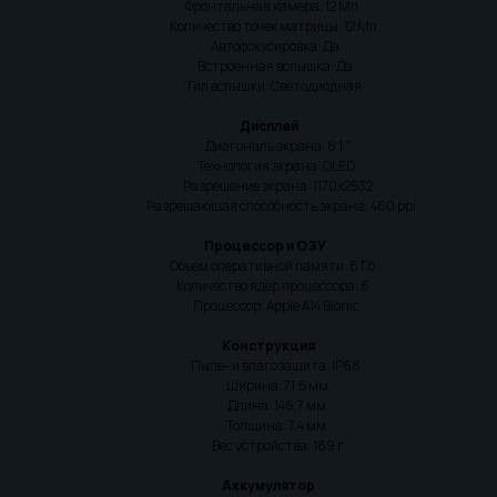
Фронтальная камера: 12 Мп
Количество точек матрицы: 12 Mп
Автофокусировка: Да
Встроенная вспышка: Да
Тип вспышки: Светодиодная
Дисплей
Диагональ экрана: 6,1 "
Технология экрана: OLED
Разрешение экрана: 1170x2532
Разрешающая способность экрана: 460 ppi
Процессор и ОЗУ
Объем оперативной памяти: 6 Гб
Количество ядер процессора: 6
Процессор: Apple A14 Bionic
Конструкция
Пыле- и влагозащита: IP68
Ширина: 71,5 мм
Длина: 146,7 мм
Толщина: 7.4 мм
Вес устройства: 189 г
Аккумулятор