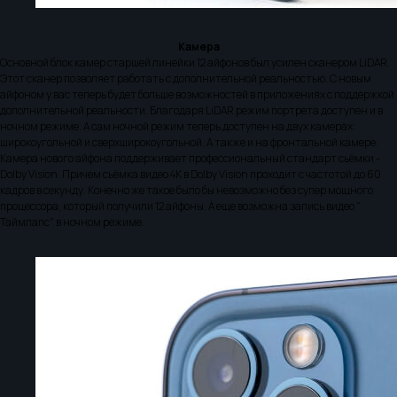
Камера
Основной блок камер старшей линейки 12 айфонов был усилен сканером LiDAR.
Этот сканер позволяет работать с дополнительной реальностью. С новым
айфоном у вас теперь будет больше возможностей в приложениях с поддержкой
дополнительной реальности. Благодаря LiDAR режим портрета доступен и в
ночном режиме. А сам ночной режим теперь доступен на двух камерах:
широкоугольной и сверхширокоугольной. А также и на фронтальной камере.
Камера нового айфона поддерживает профессиональный стандарт сьёмки -
Dolby Vision. Причем сьёмка видео 4К в Dolby Vision проходит с частотой до 60
кадров в секунду. Конечно же такое было бы невозможно без супер мощного
процессора, который получили 12 айфоны. А еще возможна запись видео "
Таймлапс" в ночном режиме.