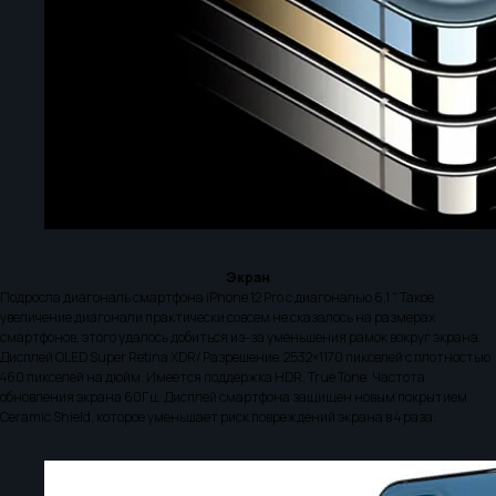
Экран
Подросла диагональ смартфона iPhone 12 Pro с диагональю 6,1 ". Такое
увеличение диагонали практически совсем не сказалось на размерах
смартфонов, этого удалось добиться из-за уменьшения рамок вокруг экрана.
Дисплей OLED Super Retina XDR/ Разрешение 2532×1170 пикселей с плотностью
460 пикселей на дюйм. Имеется поддержка HDR, True Tone. Частота
обновления экрана 60Гц. Дисплей смартфона защищен новым покрытием
Ceramic Shield, которое уменьшает риск повреждений экрана в 4 раза.