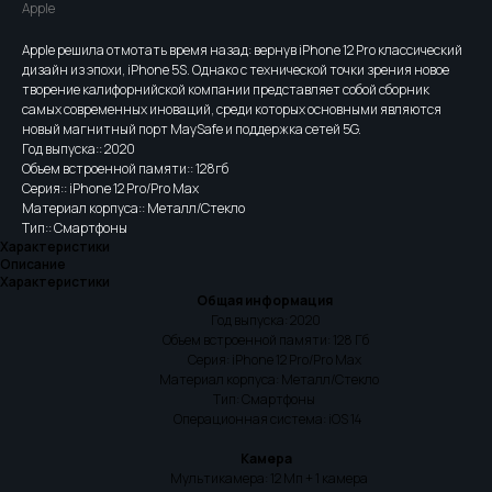
Apple
Apple решила отмотать время назад: вернув iPhone 12 Pro классический
дизайн из эпохи, iPhone 5S. Однако с технической точки зрения новое
творение калифорнийской компании представляет собой сборник
самых современных иноваций, среди которых основными являются
новый магнитный порт MaySafe и поддержка сетей 5G.
Год выпуска:: 2020
Объем встроенной памяти:: 128гб
Серия:: iPhone 12 Pro/Pro Max
Материал корпуса:: Металл/Стекло
Тип:: Смартфоны
Характеристики
Описание
Характеристики
Общая информация
Год выпуска: 2020
Объем встроенной памяти: 128 Гб
Серия: iPhone 12 Pro/Pro Max
Материал корпуса: Металл/Стекло
Тип: Смартфоны
Операционная система: iOS 14
Камера
Мультикамера: 12 Мп + 1 камера