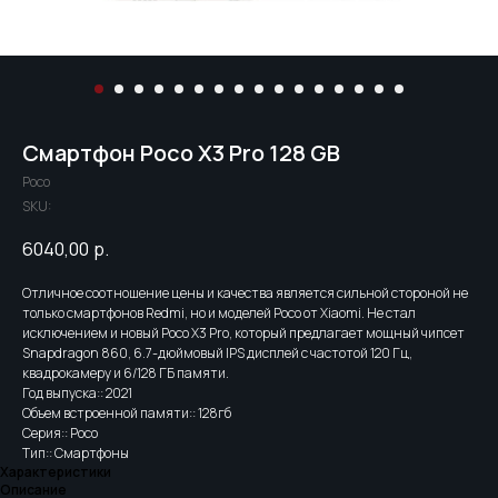
Смартфон Poco X3 Pro 128 GB
Poco
SKU:
6040,00
р.
Отличное соотношение цены и качества является сильной стороной не
только смартфонов Redmi, но и моделей Poco от Xiaomi. Не стал
исключением и новый Poco X3 Pro, который предлагает мощный чипсет
Snapdragon 860, 6.7-дюймовый IPS дисплей с частотой 120 Гц,
квадрокамеру и 6/128 ГБ памяти.
Год выпуска:: 2021
Объем встроенной памяти:: 128гб
Серия:: Poco
Тип:: Смартфоны
Характеристики
Описание