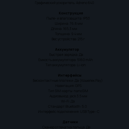
Графический ускоритель: Adreno 640
Конструкция
Пыле- и влагозащита: IP53
Ширина: 76,8 мм
Длина: 165,3 мм
Толщина: 9.4 мм
Вес устройства: 215 г
Аккумулятор
Быстрая зарядка: Да
Емкость аккумулятора: 5160 mAh
Тип аккумулятора: Li-ion
Интерфейсы
Бесконтактные платежи: Да (Кошелек Pay)
Навигация: GPS
Тип SIM-карты: nanoSIM
Аудиовыход: jack 3,5 мм
Wi-Fi: Да
Стандарт Bluetooth: 5.0
Интерфейс подключения: USB Type - C
Датчики
Сканер отпечатка пальца: Да