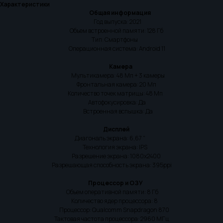
Характеристики
Общая информация
Год выпуска: 2021
Объем встроенной памяти: 128 Гб
Тип: Смартфоны
Операционная система: Android 11
Камера
Мультикамера: 48 Мп + 3 камеры
Фронтальная камера: 20 Мп
Количество точек матрицы: 48 Mп
Автофокусировка: Да
Встроенная вспышка: Да
Дисплей
Диагональ экрана: 6,67 "
Технология экрана: IPS
Разрешение экрана: 1080x2400
Разрешающая способность экрана: 395ppi
Процессор и ОЗУ
Объем оперативной памяти: 8 Гб
Количество ядер процессора: 8
Процессор: Qualcomm Snapdragon 870
Тактовая частота процессора: 2960 МГц