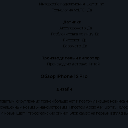
Интерфейс подключения: Lightning
Технология VoLTE: Да
Датчики
Акселерометр: Да
Разблокировка по лицу: Да
Гироскоп: Да
Барометр: Да
Производитель и импортер
Произведено в стране: Китай
Обзор iPhone 12 Pro
Дизайн
гловатым: скругленных граней больше нет и поэтому внешне новинка
 оснащенным новым 5-нанометровым чипсетом Apple A14 Bionik. Телефо
 И новый цвет " тихоокеанский синий". Блок камер на первый взгляд 