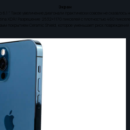
Экран
 6,1 ". Такое увеличение диагонали практически совсем не сказалось 
tina XDR/ Разрешение 2532×1170 пикселей с плотностью 460 пикселе
ым покрытием Ceramic Shield, которое уменьшает риск повреждений э