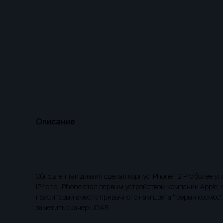
Описание
Обновленный дизайн сделал корпус iPhone 12 Pro более у
iPhone. iPhone стал первым устройством компании Apple,
графитовый вместо привычного нам цвета " серый космос".
заметить сканер LiDAR.