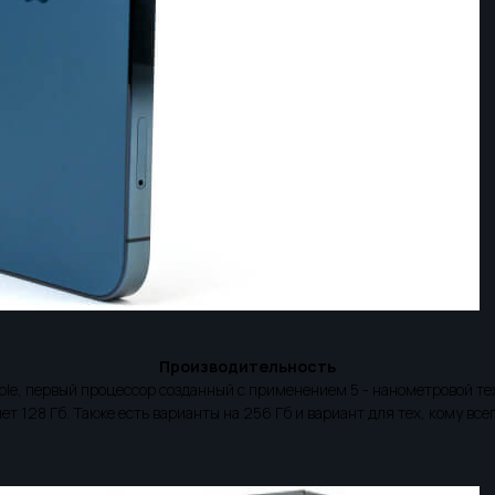
Производительность
e, первый процессор созданный с применением 5 - нанометровой техно
т 128 Гб. Также есть варианты на 256 Гб и вариант для тех, кому всег