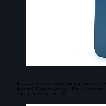
В смартфонах установлен самый быстрый процессор от Appl
памятью 64 Гб базовая емкость для iPhone 12 Pro составляе
Смартфоны работают в сетях 5G.