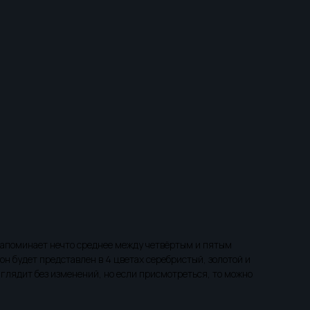
 напоминает нечто среднее между четвёртым и пятым
н будет представлен в 4 цветах серебристый, золотой и
выглядит без изменений, но если присмотреться, то можно