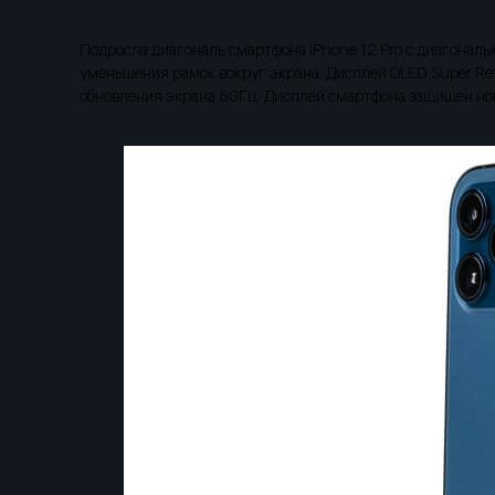
Подросла диагональ смартфона iPhone 12 Pro с диагональю
уменьшения рамок вокруг экрана. Дисплей OLED Super Re
обновления экрана 60Гц. Дисплей смартфона защищен нов