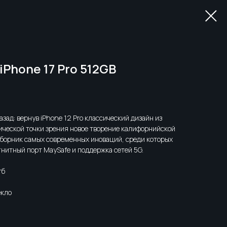
Phone 17 Pro 512GB
зад: вернув iPhone 12 Pro классический дизайн из
нической точки зрения новое творение калифорнийской
сборник самых современных иноваций, среди которых
нитный порт MaySafe и поддержка сетей 5G.
гб
екло