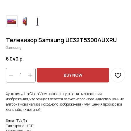
Телевизор Samsung UE32T5300AUXRU
Samsung
6 040
р.
BUY NOW
Функция Ultra Clean View позволяет устранить искажения
изображения, что осуществляется за счет использования совершенных
алгоритмов анализа исходного изображения и улучшения прорисовки
мельчайших деталей.
Smart TV:: Да
Тип зкрана:: LCD